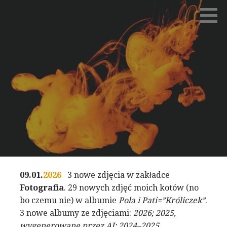
Przejdź
WIRGINIA WYROBEK
do
treści
09.01.
2026
3 nowe zdjęcia w zakładce
Fotografia
. 29 nowych zdjęć moich kotów (no
bo czemu nie) w albumie
Pola i Pati=”Króliczek”
.
3 nowe albumy ze zdjęciami:
2026; 2025,
wygenerowane przez AI; 2024–2025
.